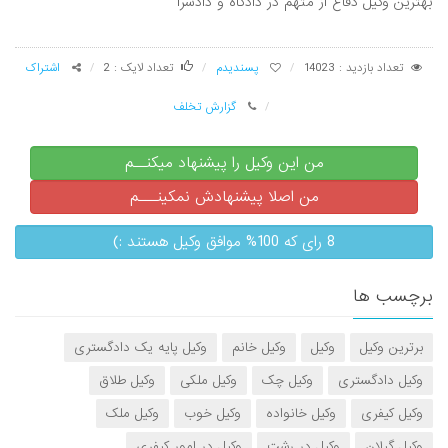
بهترین وکیل دفاع از متهم در دادگاه و دادسرا
تعداد بازدید : 14023
پسندیدم
تعداد لایک : 2
اشتراک
گزارش تخلف
من این وکیل را پیشنهاد میکنــم
من اصلا پیشنهادش نمکینـــم
8 رای که 100% موافق وکیل هستند :)
برچسب ها
برترین وکیل
وکیل
وکیل خانم
وکیل پایه یک دادگستری
وکیل دادگستری
وکیل چک
وکیل ملکی
وکیل طلاق
وکیل کیفری
وکیل خانواده
وکیل خوب
وکیل ملک
وکیل گیلان
وکیل در رشت
وکیل در امور کیفری