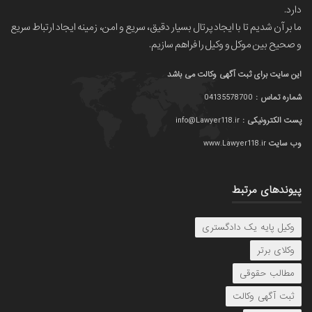
دارد.
ما بر آن شدیم تا با ایجاد پرتال بسیار دقیق، سریع و امن، زمینه ایجاد ارتباط سریع
و صحیح بین موکل و وکیل را فراهم سازیم.
این سایت برای ثبت آگهی وکالت می باشد
شماره تماس :
04135578700
پست الکترونیکی :
info@Lawyer118.ir
وب سایت
www.Lawyer118.ir
پیوندهای مرتبط
وکیل پایه یک دادگستری
وکلای برتر
مطالب حقوقی
ثبت آگهی وکالت