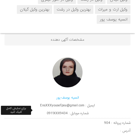
وکیل ارث و میراث
بهترین وکیل در رشت
بهترین وکیل گیلان
انسیه یوسف پور
مشخصات آگهی دهنده
انسیه یوسف پور
ایمیل : EnsXXXyousefpou@gmail.com
برای نمایش کامل
کلیک کنید
شماره موبایل : 0911XXX9434
شماره پروانه : 904
آدرس :