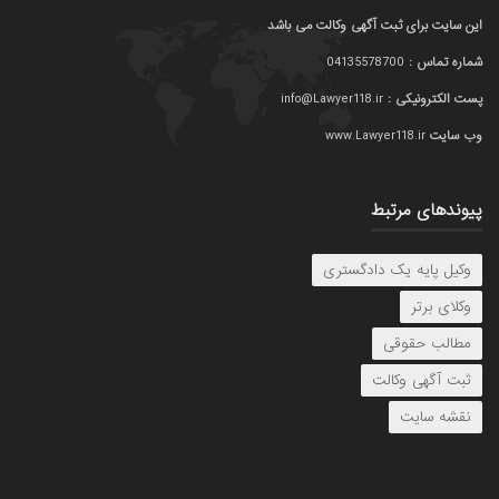
این سایت برای ثبت آگهی وکالت می باشد
شماره تماس :
04135578700
پست الکترونیکی :
info@Lawyer118.ir
وب سایت
www.Lawyer118.ir
پیوندهای مرتبط
وکیل پایه یک دادگستری
وکلای برتر
مطالب حقوقی
ثبت آگهی وکالت
نقشه سایت