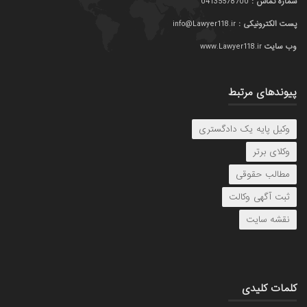
شماره تماس :
04135578700
پست الکترونیکی :
info@Lawyer118.ir
وب سایت
www.Lawyer118.ir
پیوندهای مرتبط
وکیل پایه یک دادگستری
وکلای برتر
مطالب حقوقی
ثبت آگهی وکالت
نقشه سایت
کلمات کلیدی