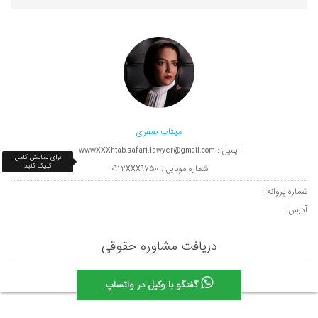
مهتاب صفری
ایمیل : wwwXXXhtab.safari.lawyer@gmail.com
برای نمایش کامل
کلیک کنید
شماره موبایل : ۰۹۱۲XXX۹۷۵۰
شماره پروانه :
آدرس :
دریافت مشاوره حقوقی
گفتگو با وکیل در واتساپ