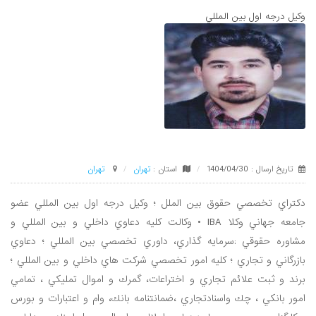
وكيل درجه اول بين المللي
تاریخ ارسال : 1404/04/30
استان :
تهران
تهران
دكتراي تخصصي حقوق بين الملل ؛ وكيل درجه اول بين المللي عضو
جامعه جهاني وكلا IBA • وكالت كليه دعاوي داخلي و بين المللي و
مشاوره حقوقي :سرمايه گذاري، داوري تخصصي بين المللي ؛ دعاوي
بازرگاني و تجاري ؛ كليه امور تخصصي شركت هاي داخلي و بين المللي ؛
برند و ثبت علائم تجاري و اختراعات، گمرك و اموال تمليكي ، تمامي
امور بانكي ، چك واسنادتجاري ،ضمانتنامه بانك، وام و اعتبارات و بورس