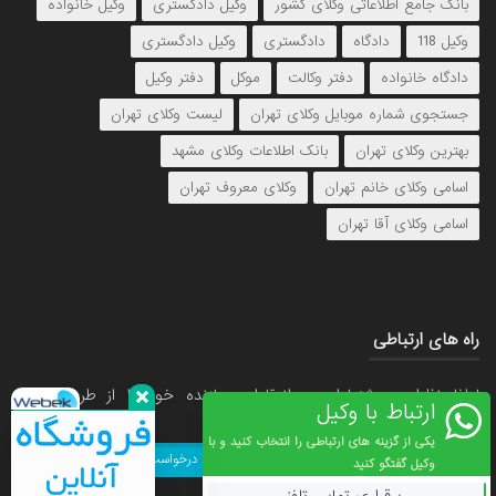
بانک جامع اطلاعاتی وکلای کشور
وکیل دادگستری
وکیل خانواده
وکیل 118
دادگاه
دادگستری
وکیل دادگستری
دادگاه خانواده
دفتر وکالت
موکل
دفتر وکیل
جستجوی شماره موبایل وکلای تهران
لیست وکلای تهران
بهترین وکلای تهران
بانک اطلاعات وکلای مشهد
اسامی وکلای خانم تهران
وکلای معروف تهران
اسامی وکلای آقا تهران
راه های ارتباطی
لطفا نظرات، پیشنهادات و انتقادات سازنده خود را از طریق ایمیل
ارتباط با وکیل
Info@Lawyer118.ir با ما در میان بگذارید.
یکی از گزینه های ارتباطی را انتخاب کنید و با
ارسال درخواست
وکیل
گفتگو کنید