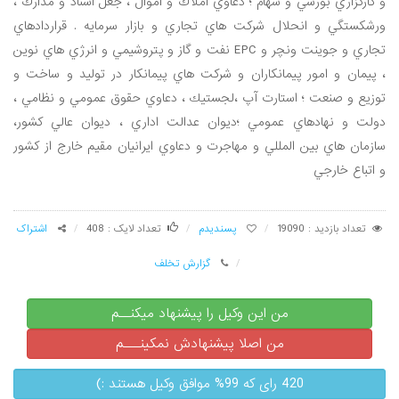
و كارگزاري بورسي و سهام ؛ دعاوي املاك و اموال ، جعل اسناد و مدارك ،
ورشكستگي و انحلال شركت هاي تجاري و بازار سرمايه . قراردادهاي
تجاري و جوينت ونچر و EPC نفت و گاز و پتروشيمي و انرژي هاي نوين
، پيمان و امور پيمانكاران و شركت هاي پيمانكار در توليد و ساخت و
توزيع و صنعت ؛ استارت آپ ،لجستيك ، دعاوي حقوق عمومي و نظامي ،
دولت و نهادهاي عمومي ؛ديوان عدالت اداري ، ديوان عالي كشور،
سازمان هاي بين المللي و مهاجرت و دعاوي ايرانيان مقيم خارج از كشور
و اتباع خارجي
تعداد بازدید : 19090
پسندیدم
تعداد لایک : 408
اشتراک
گزارش تخلف
من این وکیل را پیشنهاد میکنــم
من اصلا پیشنهادش نمکینـــم
420 رای که 99% موافق وکیل هستند :)