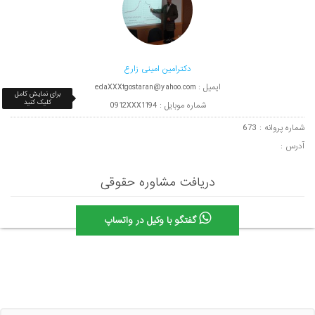
دكترامین امینی زارع
ایمیل : edaXXXtgostaran@yahoo.com
برای نمایش کامل
کلیک کنید
شماره موبایل : 0912XXX1194
شماره پروانه : 673
آدرس :
دریافت مشاوره حقوقی
گفتگو با وکیل در واتساپ